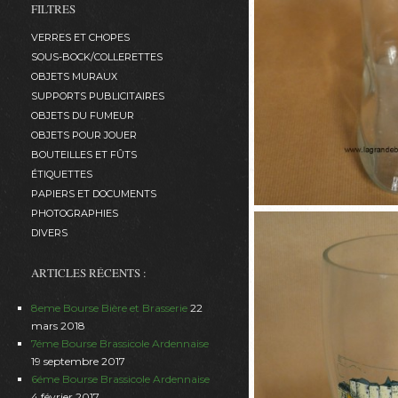
FILTRES
VERRES ET CHOPES
SOUS-BOCK/COLLERETTES
OBJETS MURAUX
SUPPORTS PUBLICITAIRES
OBJETS DU FUMEUR
OBJETS POUR JOUER
BOUTEILLES ET FÛTS
ÉTIQUETTES
PAPIERS ET DOCUMENTS
PHOTOGRAPHIES
DIVERS
ARTICLES RÉCENTS :
8eme Bourse Bière et Brasserie
22
mars 2018
7éme Bourse Brassicole Ardennaise
19 septembre 2017
6éme Bourse Brassicole Ardennaise
4 février 2017