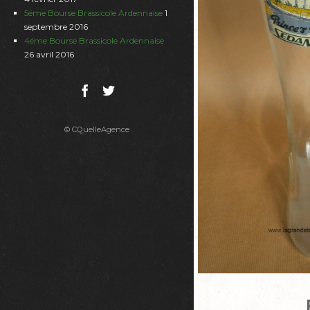
5éme Bourse Brassicole Ardennaise
1
septembre 2016
4éme Bourse Brassicole Ardennaise
26 avril 2016
© CQuelleAgence