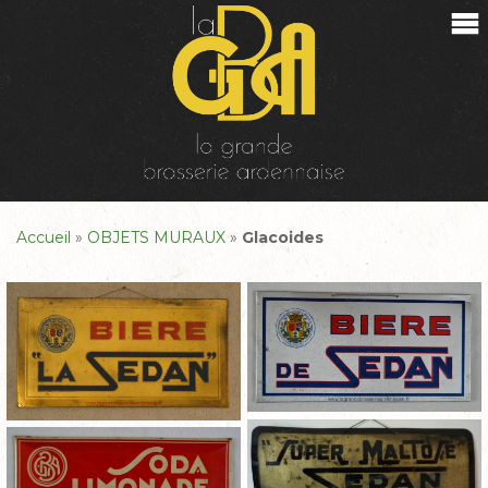
Accueil
»
OBJETS MURAUX
»
Glacoides